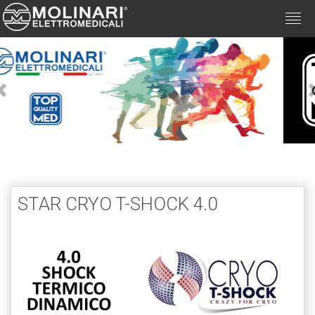
Togg
navi
Previous
STAR CRYO T-SHOCK 4.0