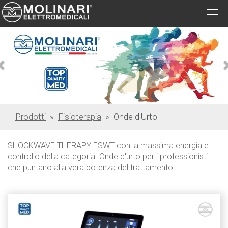
Togg
navi
Previous
Prodotti
»
Fisioterapia
» Onde d'Urto
SHOCKWAVE THERAPY ESWT con la massima energia e
controllo della categoria. Onde d'urto per i professionisti
che puntano alla vera potenza del trattamento.