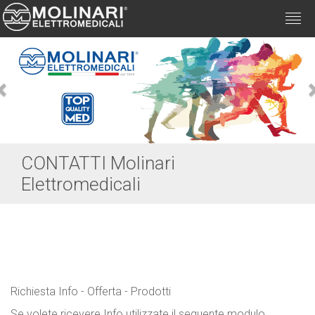
Togg
navi
Previous
CONTATTI Molinari
Elettromedicali
Richiesta Info - Offerta - Prodotti
Se volete ricevere Info utilizzate il seguente modulo